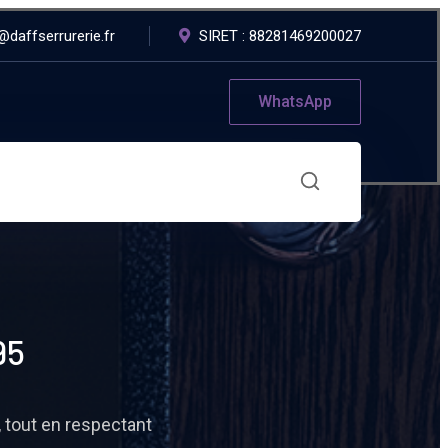
daffserrurerie.fr
SIRET : 88281469200027
WhatsApp
95
 tout en respectant